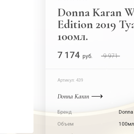
Donna Karan W
Edition 2019 Ту
100мл.
7 174
9 971
руб.
Артикул:
439
Donna Karan
Бренд
Donna
Объем
100мл