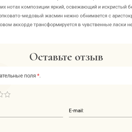
хних нотах композиции яркий, освежающий и искристый 
рпковато-медовый жасмин нежно обнимается с аристокр
овом аккорде трансформируется в чувственные ласки н
Оставьте отзыв
зательные поля
*
.