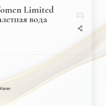
omen Limited
алетная вода
 Karan
.