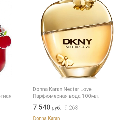
Donna Karan Nectar Love
Don
етная
Парфюмерная вода 100мл.
вод
7 540
3 
9 263
руб.
Donna Karan
Don