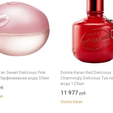
an Sweet Delicious Pink
Donna Karan Red Delicious
Парфюмерная вода 50мл.
Charmingly Delicious Туа л
вода 125мл.
б.
11 977
руб.
an
Donna Karan