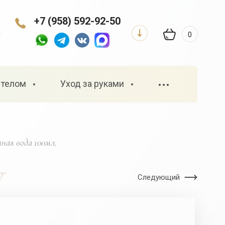
+7 (958) 592-92-50
а
0
 телом
Уход за руками
•••
ная вода 100мл.
Следующий