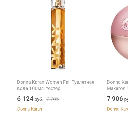
а
Donna Karan Women Fall Туалетная
Donna Kar
вода 100мл. тестер
Makaron 
6 124
7 906
7 705
руб.
ру
Donna Karan
Donna Kar