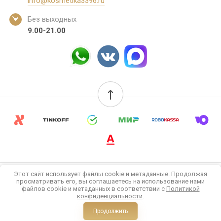
info@kosmetika3396.ru
Без выходных
9.00-21.00
Этот сайт использует файлы cookie и метаданные. Продолжая
© 2022-2026 Бутик для тела и лица
просматривать его, вы соглашаетесь на использование нами
файлов cookie и метаданных в соответствии с
Политикой
конфиденциальности
.
megagroup.ru
Продолжить
Сравнение
Корзина
0
0