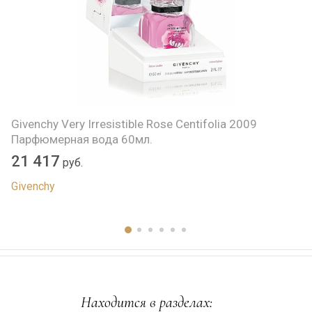
.
Givenchy Very Irresistible Rose Centifolia 2009
G
Парфюмерная вода 60мл.
в
21 417
1
руб.
Givenchy
Gi
Находится в разделах: